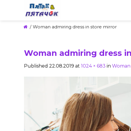
Skip
to
content
/
Woman admiring dress in store mirror
Woman admiring dress in 
Published
22.08.2019
at
1024 × 683
in
Woman a