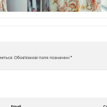
еться.
Обов’язкові поля позначені
*
Email
С