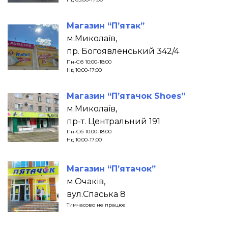
Магазин “П’ятак”
м.Миколаїв,
пр. Богоявленський 342/4
Пн-Сб 10:00-18:00
Нд 10:00-17:00
Магазин “П’ятачок Shoes”
м.Миколаїв,
пр-т. Центральний 191
Пн-Сб 10:00-18:00
Нд 10:00-17:00
Магазин “П’ятачок”
м.Очаків,
вул.Спаська 8
Тимчасово не працює