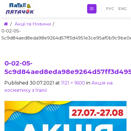
Skip
РУС
ENG
to
content
/
Акції та Новини
/
0-02-05-
5c9d84aed8eda98e9264d57ff3d4951e3ce95af0b9c9be0ef
0-02-05-
5c9d84aed8eda98e9264d57ff3d4951
Published
30.07.2021
at
1121 × 1600
in
Акція на
косметику з Італії