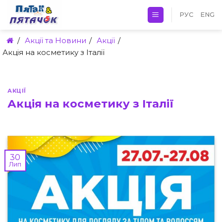
Skip
РУС
ENG
to
content
/
Акції та Новини
/
Акції
/
Акція на косметику з Італії
АКЦІЇ
Акція на косметику з Італії
30
Лип