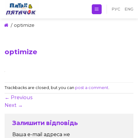
Skip
РУС
ENG
to
content
/
optimize
optimize
Trackbacks are closed, but you can
post a comment
.
←
Previous
Next
→
Залишити відповідь
Ваша e-mail адреса не