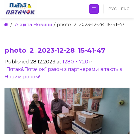
Skip
РУС
ENG
to
content
/
Акції та Новини
/
photo_2_2023-12-28_15-41-47
photo_2_2023-12-28_15-41-47
Published
28.12.2023
at
1280 × 720
in
“Пятак&Пятачок” разом з партнерами вітають з
Новим роком!