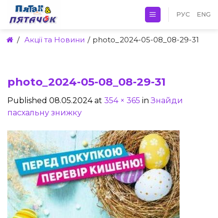
Skip
РУС
ENG
to
content
/
Акції та Новини
/
photo_2024-05-08_08-29-31
photo_2024-05-08_08-29-31
Published
08.05.2024
at
354 × 365
in
Знайди
пасхальну знижку