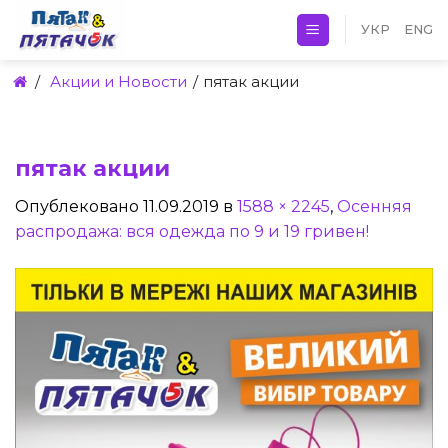
Skip
УКР
ENG
to
content
/
Акции и Новости
/
пятак акции
пятак акции
Опублековано
11.09.2019
в
1588 × 2245
,
Осенняя
распродажа: вся одежда по 9 и 19 гривен!